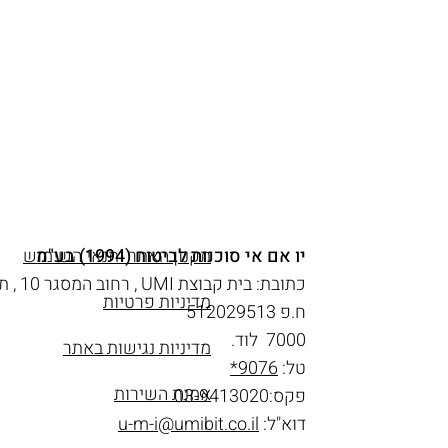
יו אם אי סוכנות לביטוח (1994) בע"מ
תקנון האתר ותנאי השימוש
כתובת: בית קבוצת UMI , רחוב המסגר 10 , ת.ד.
מדיניות פרטיות
ח.פ 512029513
7000 לוד.
מדיניות נגישות באתר
טל:
9076*
אמנת השירות
פקס:03-9413020
דוא"ל:
u-m-i@umibit.co.il