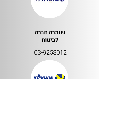
שומרה חברה
לביטוח
03-9258012
איילון חברה
לביטוח
6679*